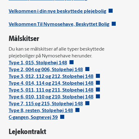
Velkommen i din nye beskyttede plejebolig
Velkommen Til Nymosehave, Beskyttet Bolig
Målskitser
Du kan se målskitser af alle typer beskyttede
plejeboliger på Nymosehave herunder.
Type 1, 015, Stolpehøj 148
Type 2, 004 og 006, Stolpehøj 148
Type 3, 012, 112 og 212, Stolpehøj 148
Type 4, 014, 114 og 214, Stolpehøj 148
Type 5, 011, 111 og 211, Stolpehøj 148
Type 6, 010, 110 og 210, Stolpehøj 148
Type 7, 115 og 215, Stolpehøj 148
Type 8, resten, Stolpehøj 148
C-gangen, Sognevej 39
Lejekontrakt