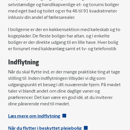
selvstændige og handikapvenlige et- og torums boliger
med eget bad og toilet og er fra 46 til 91 kvadratmeter
inklusiv din andel af fællesarealer.
I boligerne er der en køkkensektion med køleskab og to
kogeplader. De fleste boliger har altan, og i enkelte
boliger er der direkte udgang til en lille have. Hver bolig
er forsynet med kaldeanlæg samt et tv- og telefonstik
Indflytning
Når du skal flytte ind, er der mange praktiske ting at tage
stilling til. Inden indflytningen tilbyder vi dig som
udgangspunkt et besøg i dit nuværende hjem. På mødet
taler vi blandt andet om dine daglige vaner og
præferencer. Det kan være en god idé, at du inviterer
dine pårørende med til mødet.
Læs mere om indflytning
Når du flytter i beskyttet plejebolig