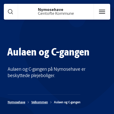
Gå til hoved indhold
Nymosehave
Gentofte Kommune
Aulaen og C-gangen
Aulaen og C-gangen på Nymosehave er
beskyttede plejeboliger.
Nymosehave
Velkommen
Aulaen og C-gangen