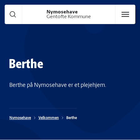
Gå til hoved indhold
Nymosehave
Gentofte Kommune
Berthe
Berthe på Nymosehave er et plejehjem.
Nymosehave
Velkommen
Berthe